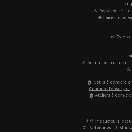
🔰 
🥂 Repas de fête de
🎁 Faire un cade
🍺
Zytholo

🎉 Animations culinaires 
💪
🏠 Cours à domicile e
Cournon d'Auvergne
🏠 Ateliers à domicile
👩‍🌾 Producteurs locau
🤝 Partenaires : Restaur