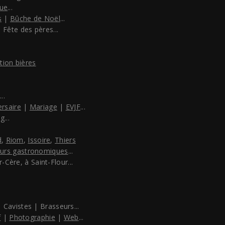
ue
...
s
|
Bûche de Noël
...
 Fête des pères...
tion bières
..
ersaire
|
Mariage
|
EVJF
...
ng
...
d
,
Riom
,
Issoire
,
Thiers
ours gastronomiques
...
-Cère, à Saint-Flour...
 Cavistes | Brasseurs...
f
|
Photographie
|
Web
...