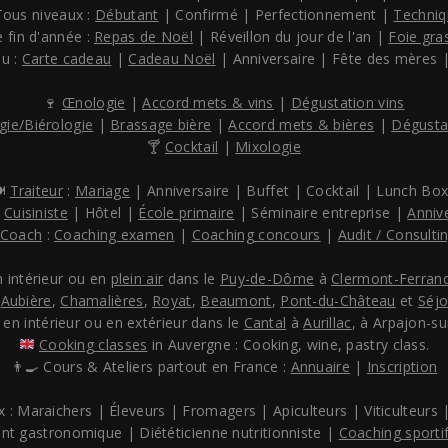
Tous niveaux :
Débutant
| Confirmé | Perfectionnement |
Techniq
 fin d'année :
Repas de Noël
| Réveillon du jour de l'an |
Foie gra
au :
Carte cadeau
|
Cadeau Noël
| Anniversaire | Fête des mères |
🍷
Œnologie
|
Accord mets & vins
|
Dégustation vins
gie/Biérologie
|
Brassage bière
|
Accord mets & bières
|
Dégusta
🍸
Cocktail
|
Mixologie
️
Traiteur
:
Mariage
| Anniversaire | Buffet | Cocktail | Lunch Box.
:
Cuisiniste
| Hôtel |
École primaire
| Séminaire entreprise |
Anniv
Coach
:
Coaching examen
|
Coaching concours
|
Audit / Consulti
n intérieur ou en
plein air
dans le
Puy-de-Dôme
à
Clermont-Ferran
,
Aubière
,
Chamalières
,
Royat
,
Beaumont
,
Pont-du-Château
et
Séj
 en intérieur ou en extérieur dans le
Cantal
à
Aurillac
, à Arpajon-sur
Cooking classes
in Auvergne : Cooking, wine, pastry class.
👨‍🍳 Cours & Ateliers partout en France :
Annuaire
|
Inscription
x : Maraichers | Éleveurs | Fromagers | Apiculteurs | Viticulteurs |
ant gastronomique | Diététicienne nutritionniste |
Coaching sporti