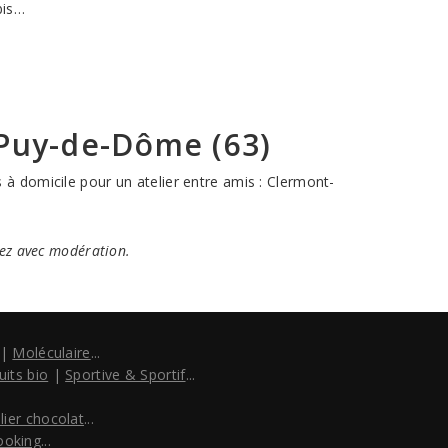
bis…
 Puy-de-Dôme (63)
 à domicile pour un atelier entre amis : Clermont-
mez avec modération.
|
Moléculaire
...
uits bio
|
Sportive & Sportif
...
lier chocolat
...
ooking
...