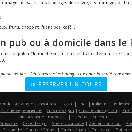
s fromages de vache, les fromages de chèvre, les fromages de bre
s
aux, fruits, chocolat, friandises, café…
n pub ou à domicile dans le
e, dans un pub à Clermont-Ferrand ou bien tranquillement chez vous
63.
n public adulte. L’abus d’alcool est dangereux pour la santé consom
🍺 RÉSERVER UN COURS
 monde
:
Asiatique
|
Japonaise
|
Sushi
|
Thaï
|
Italienne
|
Indienne
:
Cuisine végétarienne
|
Cuisine vegan
|
Cuisine sans gluten
|
Prod
🥩 La viande :
Barbecue
|
Plancha
| Méchoui...
Pâtisserie
|
Cake design
|
Ateliers cupcake
|
Atelier macaron
|
Ate
‍👦 En famille :
Parent / Enfant
|
Parent / Ado
|
En couple
|
Batch c