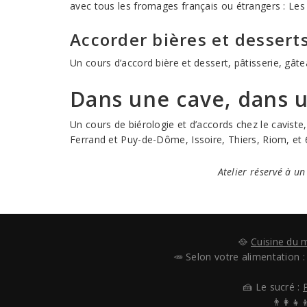
avec tous les fromages français ou étrangers : Le
Accorder bières et dessert
Un cours d’accord bière et dessert, pâtisserie, gâte
Dans une cave, dans u
Un cours de biérologie et d’accords chez le cavist
Ferrand et Puy-de-Dôme, Issoire, Thiers, Riom, et 
Atelier réservé à u
🥘
Cuisine du
🥕 Selon votre alimentation 
🍰 Le sucré :
👨‍👩‍👧