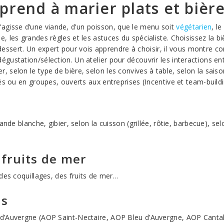
prend à marier plats et bièr
 s’agisse d’une viande, d’un poisson, que le menu soit
végétarien
, l
 les grandes règles et les astuces du spécialiste. Choisissez la b
 le dessert. Un expert pour vois apprendre à choisir, il vous mont
station/sélection. Un atelier pour découvrir les interactions entre
 selon le type de bière, selon les convives à table, selon la sai
s ou en groupes, ouverts aux entreprises (Incentive et team-buildin
ande blanche, gibier, selon la cuisson (grillée, rôtie, barbecue), 
 fruits de mer
des coquillages, des fruits de mer…
es
 d’Auvergne (AOP Saint-Nectaire, AOP Bleu d’Auvergne, AOP Canta