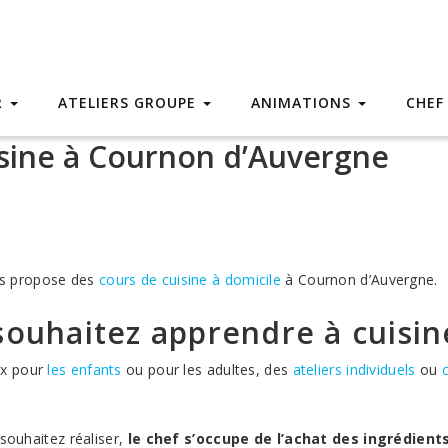
R
ATELIERS GROUPE
ANIMATIONS
CHEF
isine à Cournon d’Auvergne
us propose des
cours de cuisine à domicile
à Cournon d’Auvergne.
souhaitez apprendre à cuisi
ux pour
les enfants
ou pour les adultes, des
ateliers individuels
ou
c
 souhaitez réaliser,
le chef s’occupe de l’achat des ingrédients