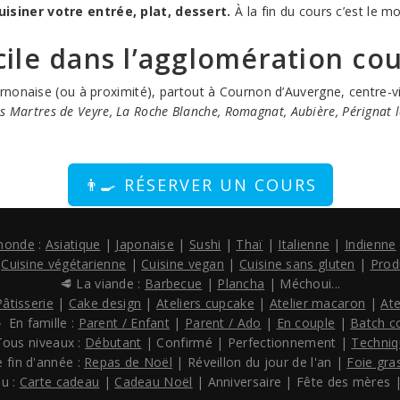
siner votre entrée, plat, dessert.
À la fin du cours c’est le m
ile dans l’agglomération co
onaise (ou à proximité), partout à Cournon d’Auvergne, centre-vill
Les Martres de Veyre, La Roche Blanche, Romagnat, Aubière, Pérignat 
👨‍🍳 RÉSERVER UN COURS
 monde
:
Asiatique
|
Japonaise
|
Sushi
|
Thaï
|
Italienne
|
Indienne
:
Cuisine végétarienne
|
Cuisine vegan
|
Cuisine sans gluten
|
Prod
🥩 La viande :
Barbecue
|
Plancha
| Méchoui...
Pâtisserie
|
Cake design
|
Ateliers cupcake
|
Atelier macaron
|
Ate
‍👦 En famille :
Parent / Enfant
|
Parent / Ado
|
En couple
|
Batch c
Tous niveaux :
Débutant
| Confirmé | Perfectionnement |
Techniq
 fin d'année :
Repas de Noël
| Réveillon du jour de l'an |
Foie gra
au :
Carte cadeau
|
Cadeau Noël
| Anniversaire | Fête des mères |