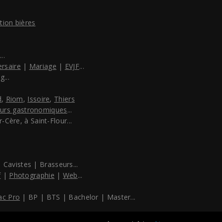
tion bières
..
ersaire
|
Mariage
|
EVJF
...
ng
...
d
,
Riom
,
Issoire
,
Thiers
ours gastronomiques
...
-Cère, à Saint-Flour...
 Cavistes | Brasseurs...
f
|
Photographie
|
Web
...
ac Pro
| BP | BTS | Bachelor | Master...