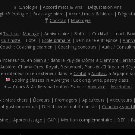
🍷
Œnologie
|
Accord mets & vins
|
Dégustation vins
gie/Biérologie
|
Brassage bière
|
Accord mets & bières
|
Dégusta
🍸
Cocktail
|
Mixologie
️
Traiteur
:
Mariage
| Anniversaire | Buffet | Cocktail | Lunch Box.
:
Cuisiniste
| Hôtel |
École primaire
| Séminaire entreprise |
Anniv
Coach
:
Coaching examen
|
Coaching concours
|
Audit / Consulti
n intérieur ou en
plein air
dans le
Puy-de-Dôme
à
Clermont-Ferran
,
Aubière
,
Chamalières
,
Royat
,
Beaumont
,
Pont-du-Château
et
Séj
 en intérieur ou en extérieur dans le
Cantal
à
Aurillac
, à Arpajon-sur
Cooking classes
in Auvergne : Cooking, wine, pastry class.
👨‍🍳 Cours & Ateliers partout en France :
Annuaire
|
Inscription
x : Maraichers | Éleveurs | Fromagers | Apiculteurs | Viticulteurs |
ant gastronomique | Diététicienne nutritionniste |
Coaching sporti
isine
| Apprentissage |
CAP
| Mention complémentaire | BEP |
B
© 2020 CoursCuisine.fr -
Mentions Légales
-
Contact