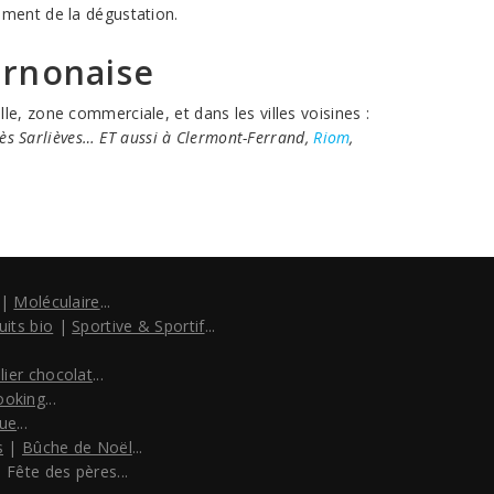
oment de la dégustation.
urnonaise
e, zone commerciale, et dans les villes voisines :
lès Sarlièves… ET aussi à Clermont-Ferrand,
Riom
,
|
Moléculaire
...
uits bio
|
Sportive & Sportif
...
lier chocolat
...
ooking
...
ue
...
s
|
Bûche de Noël
...
 Fête des pères...