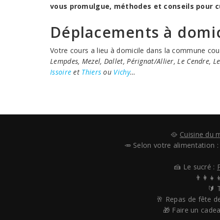
vous promulgue, méthodes et conseils pour cui
Déplacements à domic
Votre cours a lieu à domicile dans la commune courn
Lempdes, Mezel, Dallet, Pérignat/Allier, Le Cendre, 
Issoire
et
Thiers
ou
Vichy
…
🥘
Cuisine du
🥕 Selon votre alimentation 
🍰 Le sucré :
👨‍👩‍👧
🔰 
🥂 Repas de fête de
🎁 Faire un cade