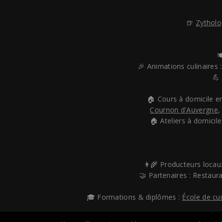
🍺
Zytholo

🎉 Animations culinaires 
💪
🏠 Cours à domicile e
Cournon d'Auvergne
🏠 Ateliers à domicile
👩‍🌾 Producteurs locau
🤝 Partenaires : Restaur
🎓 Formations & diplômes :
École de cu