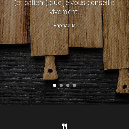
première pour moi et j'en suis plus
que ravi. Je le recommande à toutes
celles et à tout ceux qui veulent
découvrir la cuisine autrement tout en
passant un moment très convivial. Je
reviendrais d'ailleurs avec grand
plaisir !
Maxence