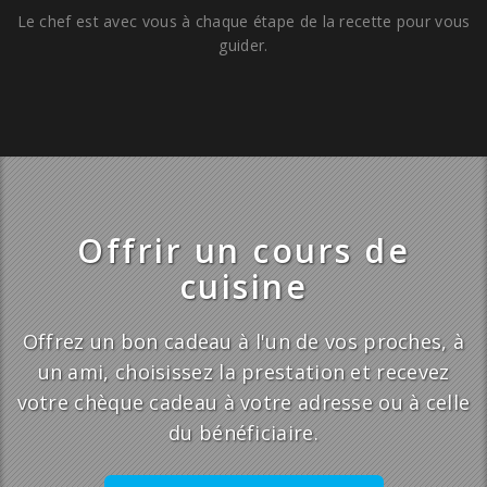
Le chef est avec vous à chaque étape de la recette pour vous
guider.
Offrir un cours de
cuisine
Offrez un bon cadeau à l'un de vos proches, à
un ami, choisissez la prestation et recevez
votre chèque cadeau à votre adresse ou à celle
du bénéficiaire.