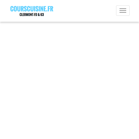
Permut
la
navigat