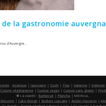
s de la gastronomie auvergna
onnus d’Auvergne…
 monde
:
Asiatique
|
Japonaise
|
Sushi
|
Thaï
|
Italienne
|
Indienne
:
Cuisine végétarienne
|
Cuisine vegan
|
Cuisine sans gluten
|
Prod
🥩 La viande :
Barbecue
|
Plancha
| Méchoui...
Pâtisserie
|
Cake design
|
Ateliers cupcake
|
Atelier macaron
|
Ate