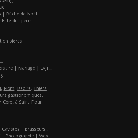
ooking
...
ue
...
s
|
Bûche de Noël
...
 Fête des pères...
tion bières
..
ersaire
|
Mariage
|
EVJF
...
ng
...
d
,
Riom
,
Issoire
,
Thiers
ours gastronomiques
...
-Cère, à Saint-Flour...
 Cavistes | Brasseurs...
f
|
Photographie
|
Web
...