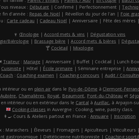
‍👦 En famille :
Parent / Enfant
|
Parent / Ado
|
En couple
|
Batch c
Tous niveaux :
Débutant
| Confirmé | Perfectionnement |
Techniq
 fin d'année :
Repas de Noël
| Réveillon du jour de l'an |
Foie gra
au :
Carte cadeau
|
Cadeau Noël
| Anniversaire | Fête des mères |
🍷
Œnologie
|
Accord mets & vins
|
Dégustation vins
gie/Biérologie
|
Brassage bière
|
Accord mets & bières
|
Dégusta
🍸
Cocktail
|
Mixologie
️
Traiteur
:
Mariage
| Anniversaire | Buffet | Cocktail | Lunch Box.
:
Cuisiniste
| Hôtel |
École primaire
| Séminaire entreprise |
Anniv
Coach
:
Coaching examen
|
Coaching concours
|
Audit / Consulti
n intérieur ou en
plein air
dans le
Puy-de-Dôme
à
Clermont-Ferran
,
Aubière
,
Chamalières
,
Royat
,
Beaumont
,
Pont-du-Château
et
Séj
 en intérieur ou en extérieur dans le
Cantal
à
Aurillac
, à Arpajon-sur
Cooking classes
in Auvergne : Cooking, wine, pastry class.
👨‍🍳 Cours & Ateliers partout en France :
Annuaire
|
Inscription
x : Maraichers | Éleveurs | Fromagers | Apiculteurs | Viticulteurs |
ant gastronomique | Diététicienne nutritionniste |
Coaching sporti