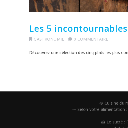
Les 5 incontournable
GASTRONOMIE
0 COMMENTAIRE
Découvrez une sélection des cinq plats les plus c
🥘
Cuisine du
🥕 Selon votre alimentation 
🍰 Le sucré :