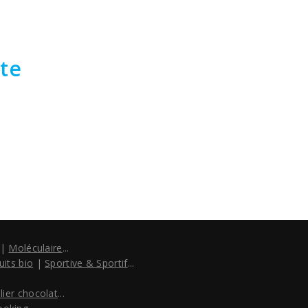
te
|
Moléculaire
...
uits bio
|
Sportive & Sportif
...
lier chocolat
...