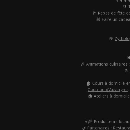
👨‍👩‍👧
🔰 
🥂 Repas de fête de
🎁 Faire un cade
🍺
Zytholo

🎉 Animations culinaires 
💪
🏠 Cours à domicile e
Cournon d'Auvergne
🏠 Ateliers à domicile
👩‍🌾 Producteurs locau
🤝 Partenaires : Restaur